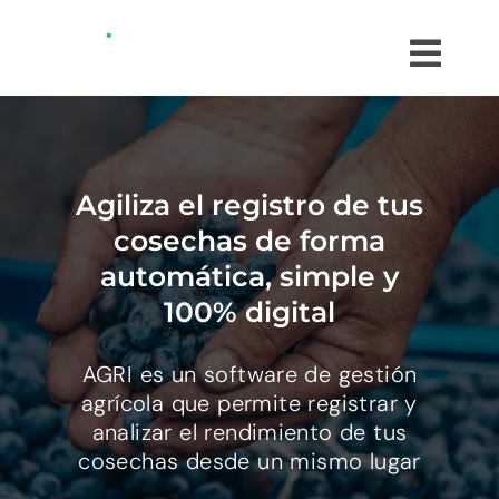
Saltar
al
Togg
contenido
Navi
¿CÓMO FUNCIONA?
¿QUÉ ES AGRI?
Agiliza el registro de tus
cosechas de forma
INTEGRACIONES
automática, simple y
100% digital
CLIENTES
AGRI es un software de gestión
agrícola que permite registrar y
PRUEBA GRATIS
analizar el rendimiento de tus
cosechas desde un mismo lugar