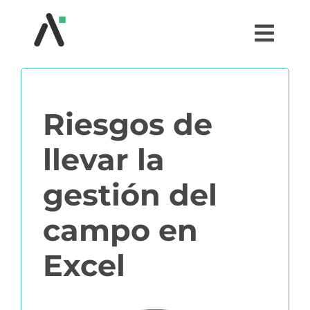
Saltar
al
Togg
contenido
Navi
¿QUÉ ES AGRI?
Riesgos de
MÓDULOS
llevar la
TESTIMONIOS
gestión del
PRECIOS
campo en
Excel
PARTNERS
COMUNIDAD AGRI