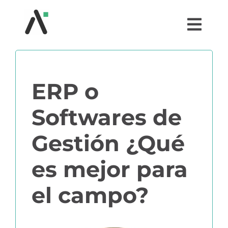
Saltar
al
Togg
contenido
Navi
¿QUÉ ES AGRI?
ERP o
MÓDULOS
Softwares de
TESTIMONIOS
Gestión ¿Qué
PRECIOS
es mejor para
el campo?
PARTNERS
COMUNIDAD AGRI