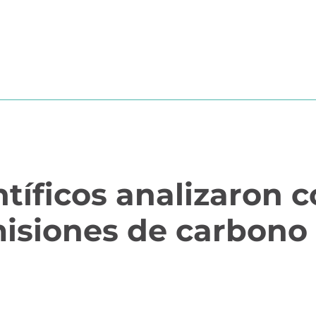
?
MÓDULOS
TESTIMONIOS
PRECIOS
PARTN
entíficos analizaron
isiones de carbono 