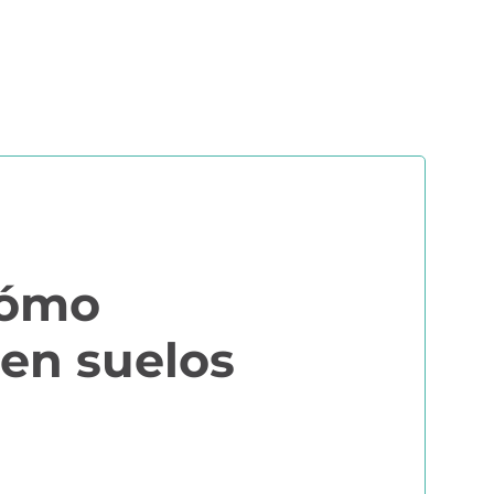
ERS
COMUNIDAD AGRI
EBOOKS Y RECURSOS
PRUÉBALO GRATIS
 cómo
en suelos