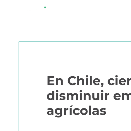
Saltar
¿QUÉ ES AGRI
al
contenido
En Chile, ci
disminuir em
agrícolas