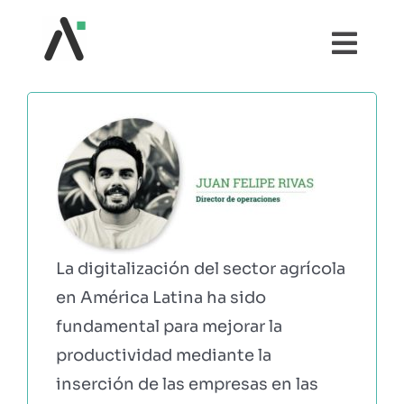
Saltar
al
Togg
contenido
Navi
¿QUÉ ES AGRI?
MÓDULOS
TESTIMONIOS
La digitalización del sector agrícola
PRECIOS
en América Latina ha sido
fundamental para mejorar la
PARTNERS
productividad mediante la
inserción de las empresas en las
COMUNIDAD AGRI