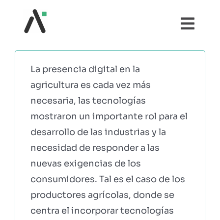
Saltar
al
Togg
contenido
Navi
¿QUÉ ES AGRI?
La presencia digital en la
agricultura es cada vez más
MÓDULOS
necesaria, las tecnologías
mostraron un importante rol para el
TESTIMONIOS
desarrollo de las industrias y la
necesidad de responder a las
PRECIOS
nuevas exigencias de los
consumidores. Tal es el caso de los
PARTNERS
productores agrícolas, donde se
centra el incorporar tecnologías
COMUNIDAD AGRI