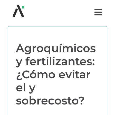
Saltar
al
Togg
contenido
Navi
¿QUÉ ES AGRI?
Agroquímicos
MÓDULOS
y fertilizantes:
TESTIMONIOS
¿Cómo evitar
PRECIOS
el y
PARTNERS
sobrecosto?
COMUNIDAD AGRI