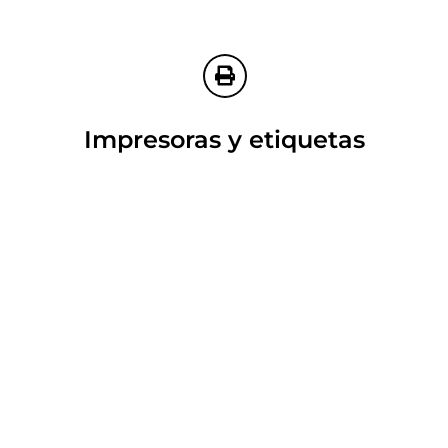
Impresoras y etiquetas
Con las impresoras y etiquetas
ZEBRA no tendrás problemas de
funcionamiento. Combina una
impresión confiable y de calidad que
mejora la eficiencia operativa de las
faenas agrícolas. Contaras con una
operación continua, duradera y
autosuficiente.