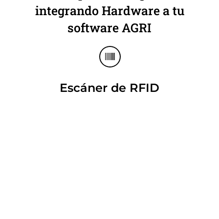
integrando Hardware a tu
software AGRI
Escáner de RFID
No te preocupes por llevar la
trazabilidad y la productividad de tus
cosechas. Con el escanner RFID solo
tendrás que colocar una etiqueta en
un bin, caja o trabajador. Con el
lector podrás levantar,
inmediatamente, información de las
faenas de cosechas.