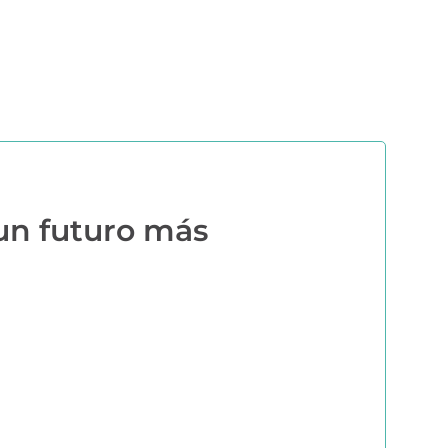
ERS
COMUNIDAD AGRI
EBOOKS Y RECURSOS
PRUÉBALO GRATIS
 un futuro más