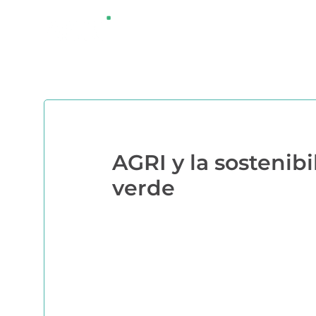
Saltar
¿QUÉ ES AGRI
al
contenido
AGRI y la sostenib
verde